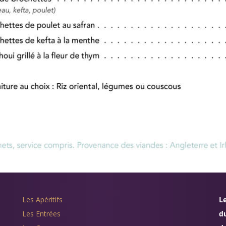
Les Apéritifs
Le
Les Entrées
d